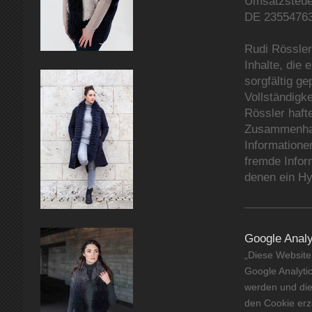
Umsatzsteuer
DE 2355476
Rudi Rössler 
Inhalte, die 
sorgfältig ge
Vollständigk
Rössler hafte
Zusammenhan
Informatione
fremde Infor
denen ein Hy
Google Analy
„Diese Website
Google Analyti
werden und die
den Cookie erz