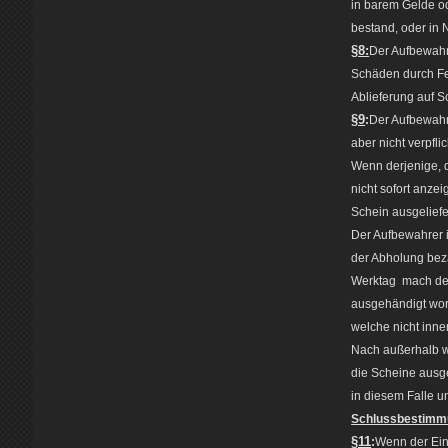
in barem Gelde od
bestand, oder in N
§8:
Der Aufbewahre
Schäden durch Fe
Ablieferung auf S
§9
:
Der Aufbewahre
aber nicht verpfli
Wenn derjenige, d
nicht sofort anze
Schein ausgeliefe
Der Aufbewahrer 
der Abholung bez
Werktag mach dem
ausgehändigt word
welche nicht inne
Nach außerhalb w
die Scheine ausg
in diesem Falle 
Schlussbestimm
§11
:
Wenn der Einl