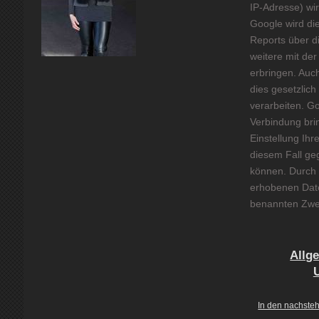
IP-Adresse) wi
Google wird di
Reports über d
weitere mit de
erbringen. Auc
dies gesetzlich
verarbeiten. G
Verbindung bri
Einstellung Ihr
diesem Fall ge
können. Durch 
erhobenen Date
benannten Zwe
Allg
In den nachste