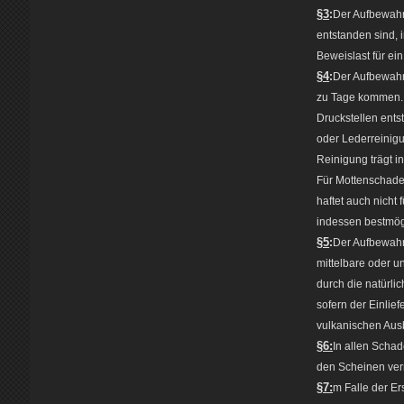
§3
:
Der Aufbewahr
entstanden sind, 
Beweislast für ei
§4
:
Der Aufbewahre
zu Tage kommen. E
Druckstellen ents
oder Lederreinigu
Reinigung trägt i
Für Mottenschaden
haftet auch nicht
indessen bestmög
§5
:
Der Aufbewahre
mittelbare oder u
durch die natürli
sofern der Einlie
vulkanischen Ausb
§6:
In allen Schad
den Scheinen verm
§7:
m Falle der Er