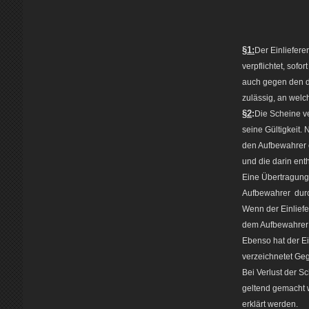
§1:
Der Einliefere
verpflichtet, sofo
auch gegen den da
zulässig, an welc
§2
:
Die Scheine ve
seine Gültigkeit.
den Aufbewahrer 
und die darin ent
Eine Übertragung
Aufbewahrer durch
Wenn der Einliefe
dem Aufbewahrer h
Ebenso hat der Ei
verzeichnetet Geg
Bei Verlust der 
geltend gemacht w
erklärt werden.