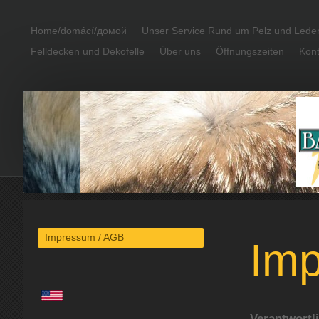
Home/domácí/домой
Unser Service Rund um Pelz und Lede
Felldecken und Dekofelle
Über uns
Öffnungszeiten
Kont
Impressum / AGB
Im
Verantwortl