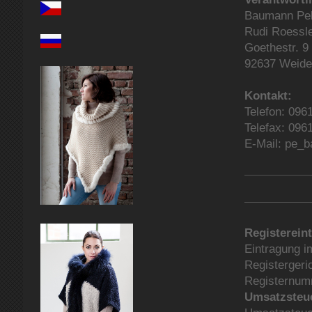
Baumann Pel
Rudi Roessl
Goethestr. 9
92637 Weide
Kontakt:
Telefon: 096
Telefax: 096
E-Mail: pe_b
Registerein
Eintragung i
Registergeri
Registernum
Umsatzsteu